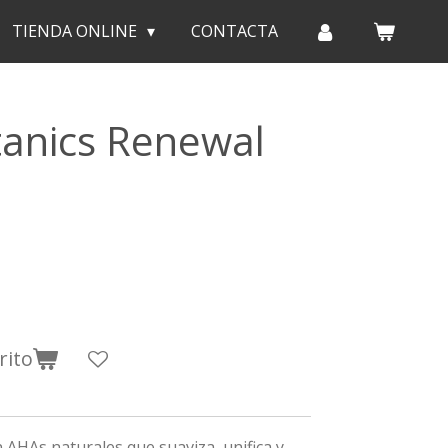
TIENDA ONLINE
CONTACTA
tanics Renewal
rito
 AHAs naturales que suaviza, unifica y