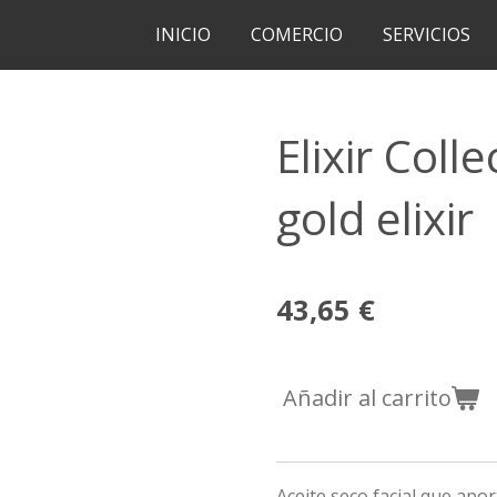
INICIO
COMERCIO
SERVICIOS
Elixir Col
gold elixir
43,65 €
Añadir al carrito
Aceite seco facial que apor