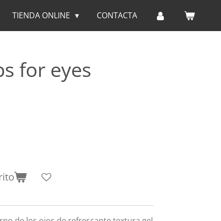
TIENDA ONLINE
CONTACTA
s for eyes
rito
no de los ojos de refrescante textura gel