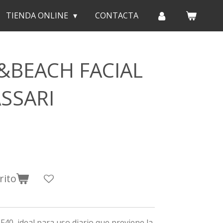
TIENDA ONLINE
CONTACTA
&BEACH FACIAL
SSARI
rito
F40, ideal para uso diario que previene la