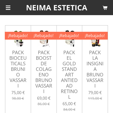
NEIMA ESTETICA
Ir
al
contenido
principal
¡Rebajado!
¡Rebajado!
¡Rebajado!
¡Rebajado!
PACK
PACK
PACK
PACK
BIOCEU
BOOST
EL
LA
TICALS
DE
GOLD
INSIGNI
BRUNI
COLAG
STAND
A
O
ENO
ART
BRUNO
VASSAR
BRUNO
ANTIED
VASSAR
I
VASSAR
AD
I
I
RETINO
75,00 €
79,00 €
L
69,00 €
98,00 €
119,00 €
65,00 €
86,00 €
84,00 €